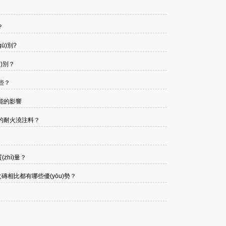
？
ū)別?
)別？
？
性能的影響
火澆注料？
ì)量？
火磚相比都有哪些優(yōu)勢？