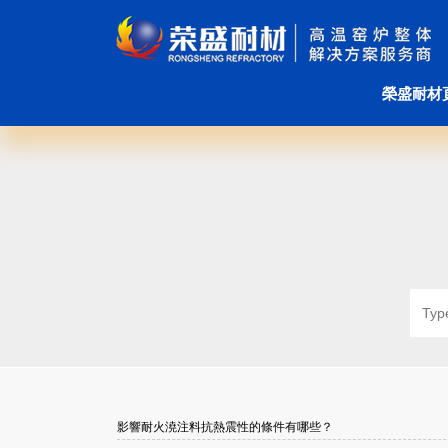
榮盛耐材
影響耐火澆注料抗熱震性的條件有哪些？