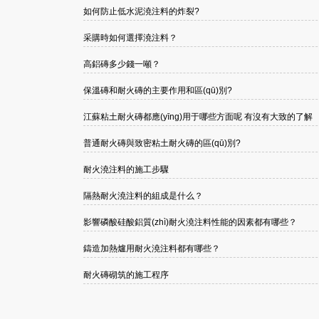
如何防止低水泥澆注料的炸裂?
采購時如何選擇澆注料？
高鋁磚多少錢一噸？
保溫磚和耐火磚的主要作用和區(qū)別?
江蘇粘土耐火磚都應(yīng)用于哪些方面呢 有沒有大致的了解
普通耐火磚與致密粘土耐火磚的區(qū)別?
耐火澆注料的施工步驟
隔熱耐火澆注料的組成是什么？
影響磷酸硅酸鋁質(zhì)耐火澆注料性能的因素都有哪些？
鑄造加熱爐用耐火澆注料都有哪些？
耐火磚砌筑的施工程序