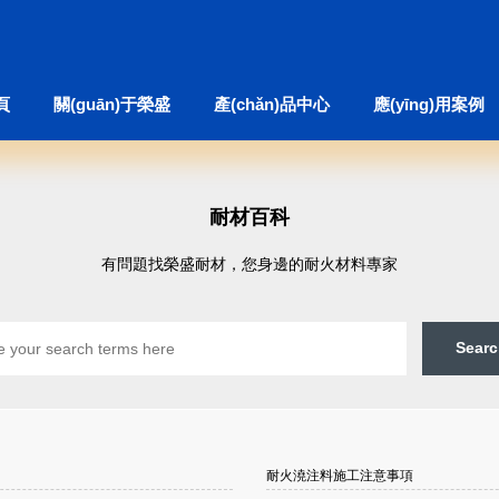
頁
關(guān)于榮盛
產(chǎn)品中心
應(yīng)用案例
耐材百科
有問題找榮盛耐材，您身邊的耐火材料專家
耐火澆注料施工注意事項