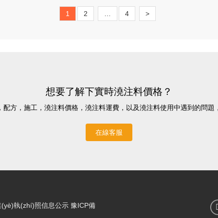
1
2
…
4
>
想要了解下實時澆注料價格？
，配方，施工，澆注料價格，澆注料運費，以及澆注料使用中遇到的問
在線客服
yè)執(zhí)照信息公示
豫ICP備