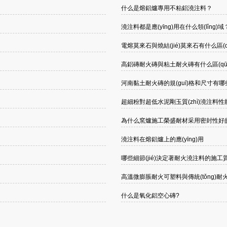
什么是熔鋁爐專用不粘鋁澆注料？
澆注料都是應(yīng)用在什么領(lǐng)域
電熔莫來石與燒結(jié)莫來石有什么區(q
高鋁磚耐火磚與粘土耐火磚有什么區(qū
河南黏土耐火磚的規(guī)格和尺寸有哪些
超細粉對超低水泥剛玉質(zhì)澆注料
為什么窯爐施工榮盛耐材采用密封性好的耐
澆注料在熔鋁爐上的應(yīng)用
哪些細節(jié)決定著耐火澆注料的施工質(zh
高溫微膨脹耐火可塑料與傳統(tǒng)耐
什么是氧化鋁空心磚?