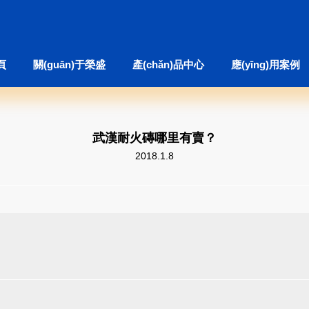
頁
關(guān)于榮盛
產(chǎn)品中心
應(yīng)用案例
武漢耐火磚哪里有賣？
2018.1.8