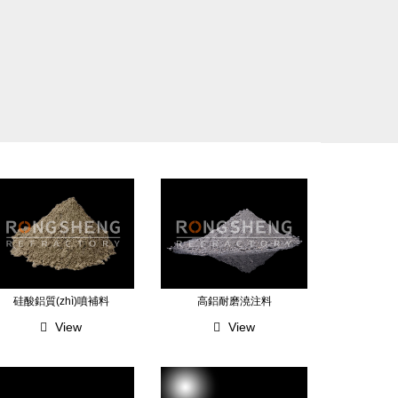
硅酸鋁質(zhì)噴補料
高鋁耐磨澆注料
View
View