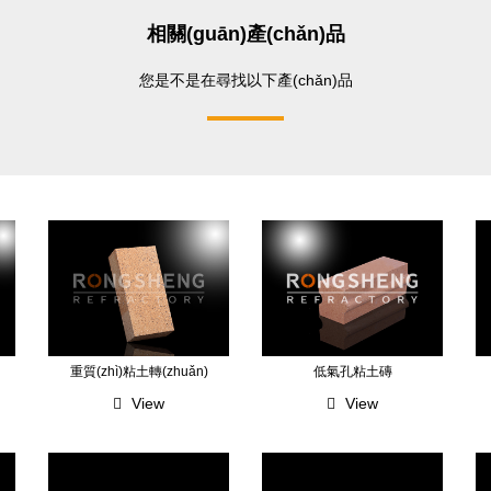
相關(guān)產(chǎn)品
您是不是在尋找以下產(chǎn)品
重質(zhì)粘土轉(zhuǎn)
低氣孔粘土磚
View
View