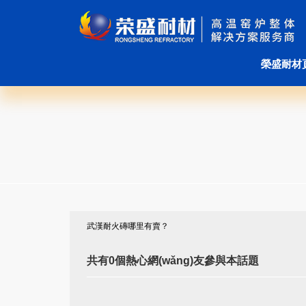
榮盛耐材
武漢耐火磚哪里有賣？
共有0個熱心網(wǎng)友參與本話題