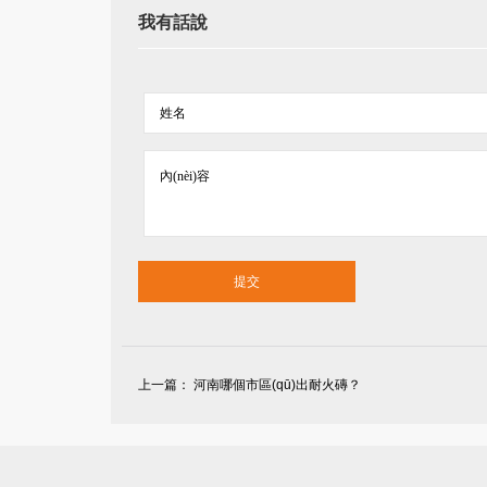
我有話說
上一篇：
河南哪個市區(qū)出耐火磚？