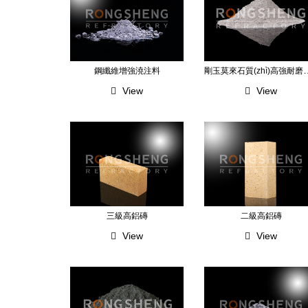
剛玉莫來石質(zhì
鋼纖維增強澆注料
View
View
三級高鋁磚
二級高鋁磚
View
View