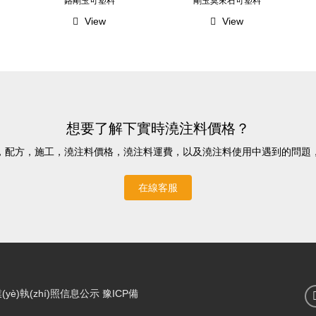
鉻剛玉可塑料
剛玉莫來石可塑料
View
View
想要了解下實時澆注料價格？
，配方，施工，澆注料價格，澆注料運費，以及澆注料使用中遇
在線客服
yè)執(zhí)照信息公示
豫ICP備