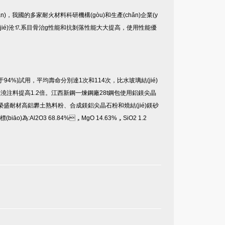
)，我國的多家耐火材料科研機構(gòu)和生產(chǎn)企業(y
jié)沧⒘系目骨治g性能和抗剝落性能大大提高，使用性能優
94%)試用，平均壽命分別達1次和114次，比水玻璃結(jié)
鎂澆注料提高1.2倍。江西新鋼一煉鋼廠28t鋼包使用鋁鎂尖晶
，以榮盛耐材高鋁礬土熟料粉、合成鎂鋁尖晶石粉和燒結(jié)鎂砂
o)為:Al2O3 68.84%，MgO 14.63%，SiO2 1.2