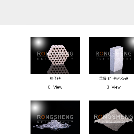
格子磚
重質(zhì)莫來石磚
View
View