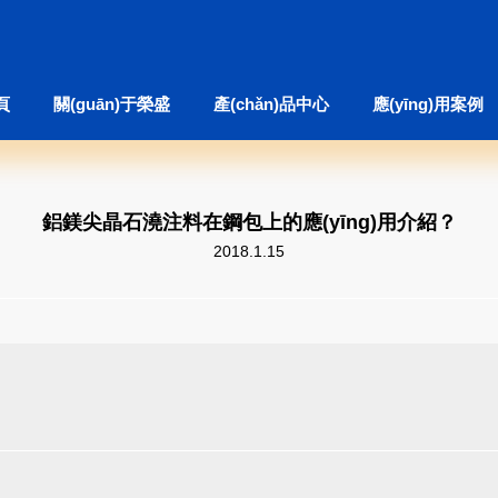
頁
關(guān)于榮盛
產(chǎn)品中心
應(yīng)用案例
鋁鎂尖晶石澆注料在鋼包上的應(yīng)用介紹？
2018.1.15