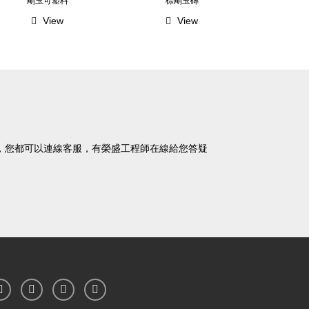
剛玉可塑料
棕剛玉磚
View
View
到的問題，您都可以連線客服，有榮盛工程師在線給您答疑