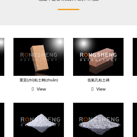
重質(zhì)粘土轉(zhuǎn)
低氣孔粘土磚
View
View