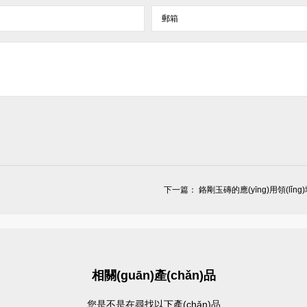
下一篇：
鉻剛玉磚的應(yīng)用領(lǐng)域
相關(guān)產(chǎn)品
您是不是在尋找以下產(chǎn)品