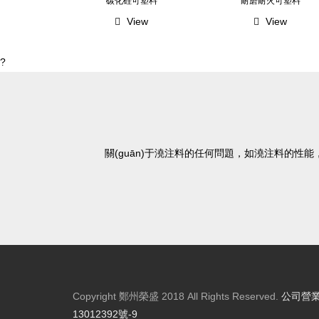
碳化硅可塑料
耐磨耐火可塑料
View
View
?
關(guān)于澆注料的任何問題，如澆注料的性能
Copyright 鄭州榮盛 2018 All Rights Reserved.
公司營業(
13012392號-9