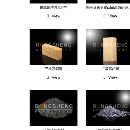
剛玉莫來石質(zhì
鋼纖維增強澆注料
View
View
三級高鋁磚
二級高鋁磚
View
View