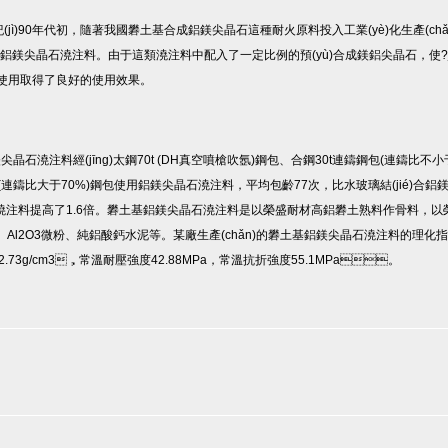
jì)90年代初，隨著我國礬土基合成鋁鎂尖晶石這種耐火原料投入工業(yè)化生產(chǎn
鋁鎂尖晶石澆注料。由于這類澆注料中配入了一定比例的預(yù)合成鎂鋁尖晶石，使?
上使用取得了良好的使用效果。
石澆注料經(jīng)太鋼70t (DH真空噴槍吹氬)鋼包、合鋼30t連鑄鋼包(連鑄比不小于
(連鑄比大于70%)鋼包使用鋁鎂尖晶石澆注料，平均包齡77次，比水玻璃結(jié)合鋁
é)合的鋁鎂澆注料提高了1.6倍。礬土基鋁鎂尖晶石澆注料是以榮盛耐材高鋁礬土熟料作骨料
、Al2O3微粉、純鋁酸鈣水泥等。某廠生產(chǎn)的礬土基鋁鎂尖晶石澆注料的理化指標(biā
4h) 2.73g/cm3，常溫耐壓強度42.88MPa，常溫抗折強度55.1MPa。