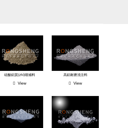
硅酸鋁質(zhì)噴補料
高鋁耐磨澆注料
View
View