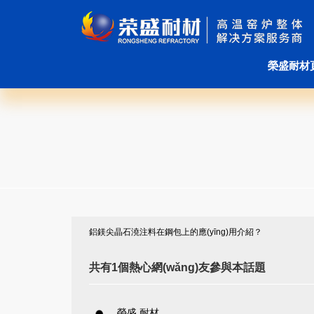
榮盛耐材
鋁鎂尖晶石澆注料在鋼包上的應(yīng)用介紹？
共有1個熱心網(wǎng)友參與本話題
榮盛 耐材