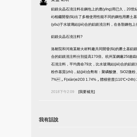
鋁鎂尖晶石澆注料在鋼包上的應(yīng)用已久，20世紀(
è)相繼開發(fā)出了多種使用性能不同的鋼包用礬土基
(yōu)于水玻璃結(jié)合的鋁鎂澆注料，在各類鋼包
鋁鎂尖晶石澆注料?
洛耐院和河南某耐火材料廠共同開發(fā)的礬土基鋁鎂尖晶
合的鋁鎂澆注料分別提高1?3倍。杭州某鋼廠25t連鑄
石澆注料，平均壽命79次，比水玻璃結(ji
粉作基質(zhì)，結(jié)合劑有：聚磷酸鹽、SiO2微粉
7%，F(xiàn)e2O3 1.74%，體積密度(110℃×2
2018下午2:09
[我要補充]
我有話說