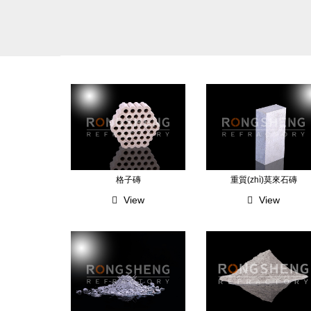
格子磚
重質(zhì)莫來石磚
View
View