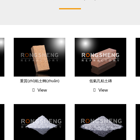
重質(zhì)粘土轉(zhuǎn)
低氣孔粘土磚
View
View