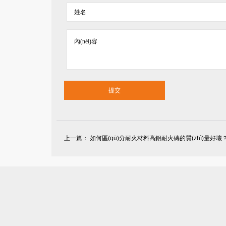
上一篇：
如何區(qū)分耐火材料高鋁耐火磚的質(zhì)量好壞