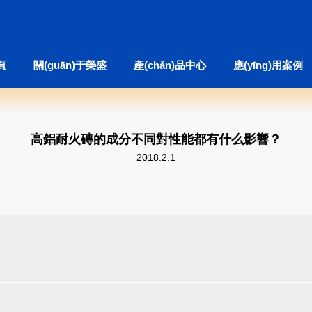
頁
關(guān)于榮盛
產(chǎn)品中心
應(yīng)用案例
高鋁耐火磚的成分不同對性能都有什么影響？
2018.2.1