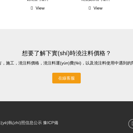
View
View
想要了解下實(shí)時澆注料價格？
，配方，施工，澆注料價格，澆注料運(yùn)費(fèi)，以及澆注料使
在線客服
yè)執(zhí)照信息公示
豫ICP備