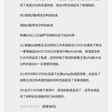
高了基質(zhì)的高溫性能，進(jìn)而也就提高了耐侵蝕性。
表1侵蝕試驗用澆注料的組成
侵蝕試驗用澆注料的組成
根據(jù)以上討論即可歸納出如下結(jié)果：
(1) 根據(jù)鉻剛玉澆注料的工作表面附近Cr2O3 的濃度下降這
一事實確認(rèn)Cr2O3已向熔渣中轉(zhuǎn)移。熔渣固溶有
Cr2O3而提高了黏度，從而抑制了熔渣對鉻剛玉質(zhì)耐火澆
注料的進(jìn)一步滲透和侵蝕。
(2) Al2O3和Cr2O3在高溫下反應(yīng)形成固溶體，在提高了
鉻剛玉澆注料高溫性能的同時也就提高了其耐侵蝕性。
(3) 由于Cr2O3熔于熔渣中，熔渣的黏度提高了，從而也就提
高了材料的抗侵蝕和抗?jié)B透性。
2018下午2:13
[我要補充]