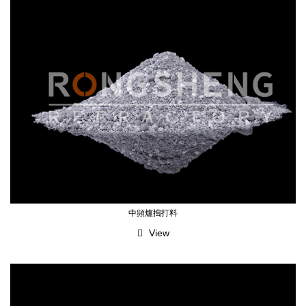
中頻爐搗打料
View