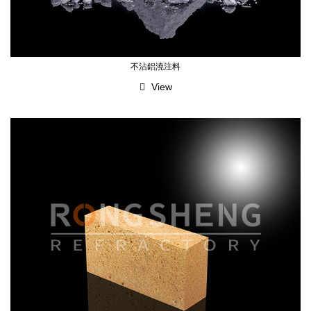
不沾鋁澆注料
View