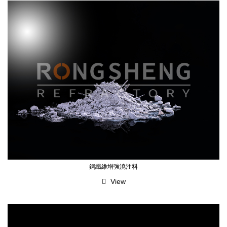
鋼纖維增強澆注料
View