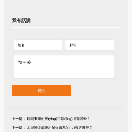
我有話說
上一篇：
鉻剛玉磚的應(yīng)用領(lǐng)域有哪些？
下一篇：
水泥窯燒成帶用耐火磚應(yīng)該選哪些？