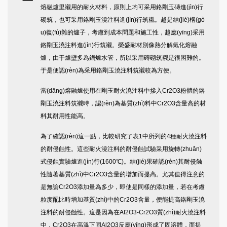
熔融爐里襯用的耐火材料，原則上均可采用鉻剛玉磚進(jìn)行
砌筑，也可采用鉻剛玉澆注料進(jìn)行筑襯。越是結(jié)構(gò
u)復(fù)雜的爐子，考慮到成本問題和施工性，越應(yīng)采用
鉻剛玉澆注料進(jìn)行筑襯。榮盛耐材別像熱分解氣化熔融
爐，由于爐壁多為鍋爐水管，所以采用磚砌筑襯是很困難的。
于是便認(rèn)為采用鉻剛玉澆注料筑襯較為方便。
當(dāng)熔融爐使用在剛玉耐火澆注料中摻入Cr2O3粉體的鉻
剛玉澆注料筑襯時，認(rèn)為基質(zhì)料中Cr2O3含量高的材
料其耐用性能高。
為了確認(rèn)這一點，比較研究了表1中所列的4種耐火澆注料
的耐侵蝕性。這些耐火澆注料的耐侵蝕試驗采用旋轉(zhuǎn)
式侵蝕實驗爐進(jìn)行(1600℃)。結(jié)果確認(rèn)其耐侵蝕
性隨著基質(zhì)中Cr2O3含量的增加而提高。尤其值得注意的
是無論Cr2O3添加量為多少，即使是同樣的添加量，若在考慮
粒度配比時增加基質(zhì)中的Cr2O3含量，便能提高鉻剛玉澆
注料的耐侵蝕性。這是因為在AI2O3-Cr2O3質(zhì)耐火澆注料
中，Cr2O3在高溫下同Al2O3反應(yīng)形成了固溶體，而提