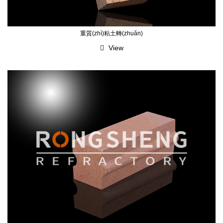
重質(zhì)粘土轉(zhuǎn)
View