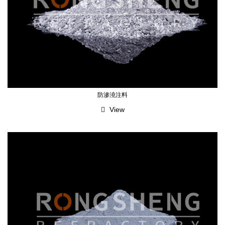
防滲澆注料
View