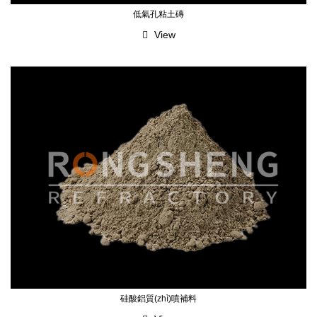
低氣孔粘土磚
View
硅酸鋁質(zhì)噴補料