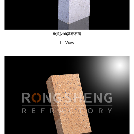
重質(zhì)莫來石磚
View