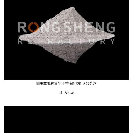
剛玉莫來石質(zhì)高強耐磨耐火澆注料
View