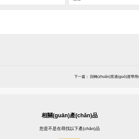
下一篇：
回轉(zhuǎn)窯過(guò)渡帶用什
相關(guān)產(chǎn)品
您是不是在尋找以下產(chǎn)品