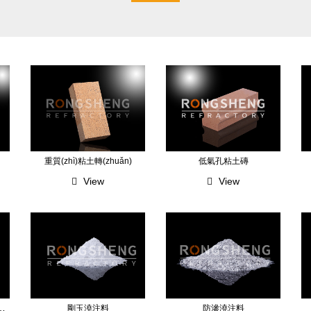
重質(zhì)粘土轉(zhuǎn)
低氣孔粘土磚
View
View
hì)高強(qiáng)耐磨耐火澆注料
剛玉澆注料
防滲澆注料