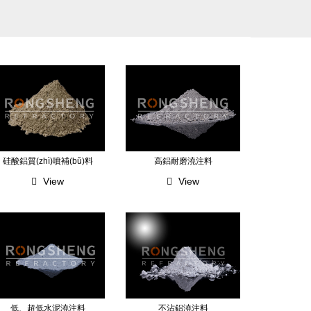
硅酸鋁質(zhì)噴補(bǔ)料
高鋁耐磨澆注料
View
View
低、超低水泥澆注料
不沾鋁澆注料