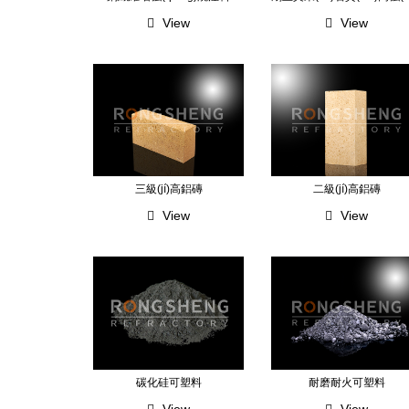
View
View
三級(jí)高鋁磚
二級(jí)高鋁磚
View
View
碳化硅可塑料
耐磨耐火可塑料