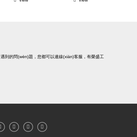
View
View
使用中遇到的問(wèn)題，您都可以連線(xiàn)客服，有榮盛工