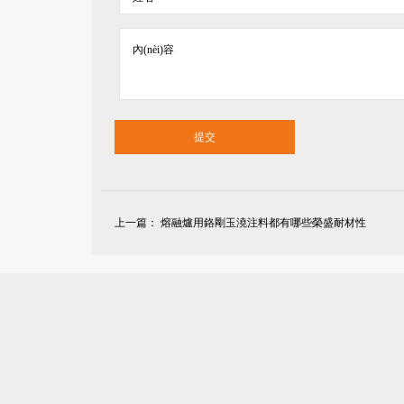
上一篇：
熔融爐用鉻剛玉澆注料都有哪些榮盛耐材性