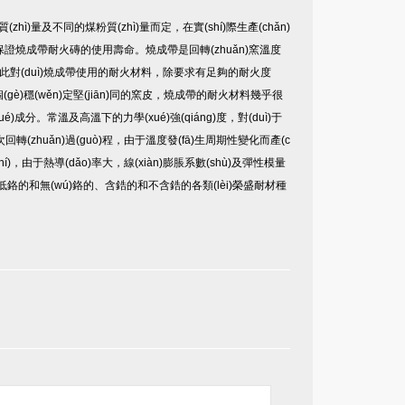
)量及不同的煤粉質(zhì)量而定，在實(shí)際生產(chǎn)
而可保證燒成帶耐火磚的使用壽命。燒成帶是回轉(zhuǎn)窯溫度
。因此對(duì)燒成帶使用的耐火材料，除要求有足夠的耐火度
gè)穩(wěn)定堅(jiān)同的窯皮，燒成帶的耐火材料幾乎很
。常溫及高溫下的力學(xué)強(qiáng)度，對(duì)于
uǎn)過(guò)程，由于溫度發(fā)生周期性變化而產(c
)，由于熱導(dǎo)率大，線(xiàn)膨脹系數(shù)及彈性模量
鎂鉻磚、低鉻的和無(wú)鉻的、含鋯的和不含鋯的各類(lèi)榮盛耐材種