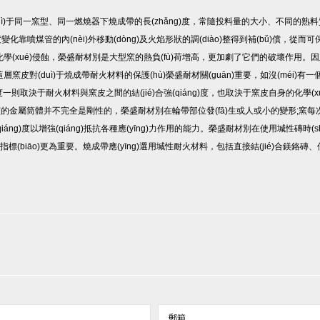
同一窯型、同一燃燒器下燒成帶的長(zhǎng)度，常隨投料量的大小、不同的熟料質(zhì
)度變化靠噴煤管的內(nèi)外移動(dòng)及火焰形狀的調(diào)整得到補(bǔ)償，從
和化學(xué)侵蝕，榮盛耐材別是大型窯的熱負(fù)荷增高，更加劇了它們的破壞作用
對(duì)于燒成帶耐火材料的保護(hù)榮盛耐材關(guān)重要，如沒(méi)有一個(
g)度一則取決于耐火材料與窯皮之間的結(jié)合強(qiáng)度，也取決于窯皮自身的化學(xué)成分
窯的金屬筒體并不完全是剛性的，榮盛耐材別在輪帶部位發(fā)生或人或小的變形;窯每次回轉(zh
iáng)度以增強(qiáng)抵抗各種應(yīng)力作用的能力。榮盛耐材別在使用堿性磚時(shí
gè)指標(biāo)更為重要。燒成帶應(yīng)選用堿性耐火材料，包括直接結(jié)合