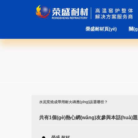
榮盛耐材頁(yè)
關(
水泥窯燒成帶用耐火磚應(yīng)該選哪些？
共有1個(gè)熱心網(wǎng)友參與本話(huà)題
榮盛 耐材